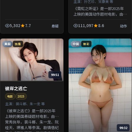
主演：
孙艺珍、宋康昊 等
《霓虹之听证》是一部2025年
上映的美国动作题材电影，由钟
孟宏执导，孙艺珍、宋康昊、绫
濑遥、沈腾等参演。剧情围绕一
5,302
7.7
111,097
8.6
悬疑
动作
桩陈年悬案与家族秘密双线并
进；...
美国
中国
独播
臻彩
99:51
彼岸之逃亡
电影
2025
主演：
裴斗娜、朱一龙 等
《彼岸之逃亡》是一部2025年
上映的美国悬疑题材电影，由洪
常秀执导，裴斗娜、朱一龙、阮
经天、堺雅人等参演。剧情借纪
99:32