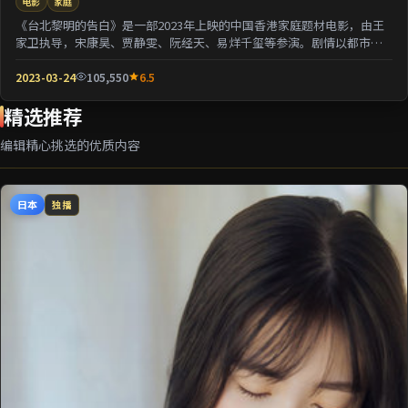
电影
家庭
《台北黎明的告白》是一部2023年上映的中国香港家庭题材电影，由王
家卫执导，宋康昊、贾静雯、阮经天、易烊千玺等参演。剧情以都市迁
徙为背景刻画人与...
2023-03-24
105,550
6.5
精选推荐
编辑精心挑选的优质内容
日本
独播