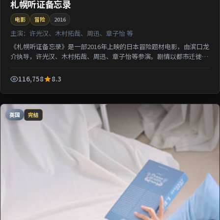
札幌听证备忘录
电影
冒险
2016
主演：
许光汉、木村拓哉、周迅、章子怡 等
《札幌听证备忘录》是一部2016年上映的日本冒险题材电影，由滨口龙
介执导，许光汉、木村拓哉、周迅、章子怡等参演。剧情以都市迁徙为
背景刻画人与人之间的距离；情感线与悬疑线并行，适...
116,758
8.3
英国
完结