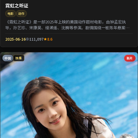
霓虹之听证
电影
动作
《霓虹之听证》是一部2025年上映的美国动作题材电影，由钟孟宏执
导，孙艺珍、宋康昊、绫濑遥、沈腾等参演。剧情围绕一桩陈年悬案与
家族秘密双线并进；...
2025-06-16
111,097
8.6
中国
新片
独播