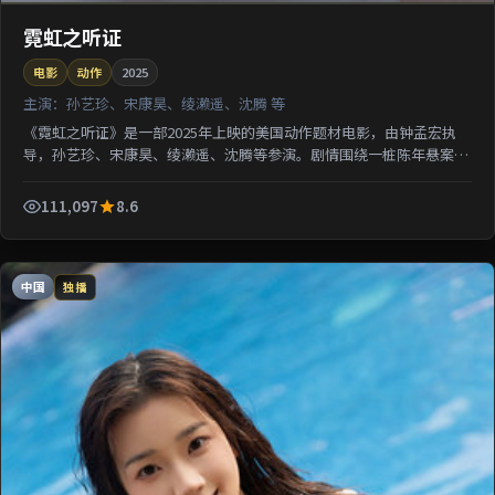
霓虹之听证
电影
动作
2025
主演：
孙艺珍、宋康昊、绫濑遥、沈腾 等
《霓虹之听证》是一部2025年上映的美国动作题材电影，由钟孟宏执
导，孙艺珍、宋康昊、绫濑遥、沈腾等参演。剧情围绕一桩陈年悬案与
家族秘密双线并进；影片节奏从容，适合检索该片导演代...
111,097
8.6
中国
独播