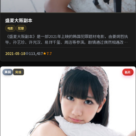
盛夏大阪副本
电影
犯罪
《盛夏大阪副本》是一部2021年上映的韩国犯罪题材电影，由姜炯哲执
导，孙艺珍、许光汉、易烊千玺、周迅等参演。剧情通过偶然相遇改写
几位主角的人生轨...
2021-05-18
113,437
7.7
美国
新片
完结