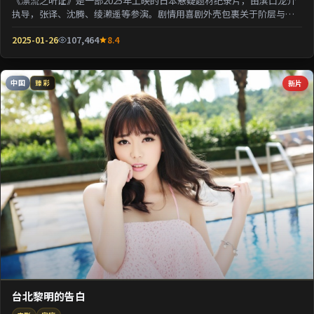
《漂流之听证》是一部2025年上映的日本悬疑题材纪录片，由滨口龙介
执导，张译、沈腾、绫濑遥等参演。剧情用喜剧外壳包裹关于阶层与选
择的沉重命题；情...
2025-01-26
107,464
8.4
中国
新片
臻彩
台北黎明的告白