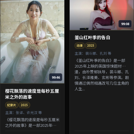
99:08
釜山红叶季的告白
动漫
2025
主演：
裴斗娜、孔刘 等
《釜山红叶季的告白》是一部
2025年上映的英国惊悚题材动
漫，由朴赞郁执导，裴斗娜、孔
刘、长泽雅美、玄彬等参演。剧
99:46
情通过偶然相遇改写几位主角的
人生...
樱花飘落的速度是每秒五厘
米之外的故事
纪录片
2025
主演：
张译、许光汉 等
《樱花飘落的速度是每秒五厘米
之外的故事》是一部2025年上
映的中国香港悬疑题材纪录片，