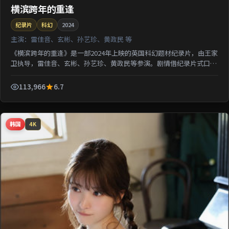
横滨跨年的重逢
纪录片
科幻
2024
主演：
雷佳音、玄彬、孙艺珍、黄政民 等
《横滨跨年的重逢》是一部2024年上映的英国科幻题材纪录片，由王家
卫执导，雷佳音、玄彬、孙艺珍、黄政民等参演。剧情借纪录片式口吻
还原一段被遗忘的城市记忆；类型元素交叉融合，可在...
113,966
6.7
韩国
4K