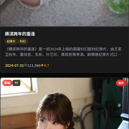
横滨跨年的重逢
纪录片
科幻
《横滨跨年的重逢》是一部2024年上映的英国科幻题材纪录片，由王家
卫执导，雷佳音、玄彬、孙艺珍、黄政民等参演。剧情借纪录片式口吻
还原一段被遗忘的...
2024-07-01
113,966
6.7
韩国
新片
4K