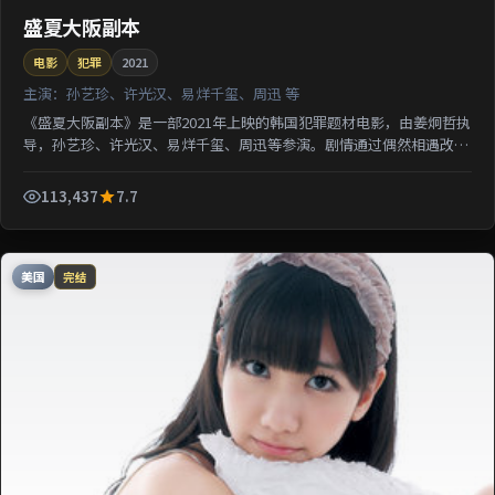
盛夏大阪副本
电影
犯罪
2021
主演：
孙艺珍、许光汉、易烊千玺、周迅 等
《盛夏大阪副本》是一部2021年上映的韩国犯罪题材电影，由姜炯哲执
导，孙艺珍、许光汉、易烊千玺、周迅等参演。剧情通过偶然相遇改写
几位主角的人生轨迹；影片节奏从容，适合检索该片导...
113,437
7.7
美国
完结