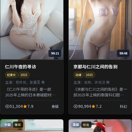
99:21
99:48
仁川午夜的寻访
京都与仁川之间的告别
纪录片
2025
动漫
2025
主演：
苍井优、张曼玉 等
主演：
玄彬、许光汉 等
《仁川午夜的寻访》是一部
《京都与仁川之间的告别》是一
2025年上映的日本悬疑题材纪
部2025年上映的泰国科幻题材
录片，由滨口龙介执导，苍井
动漫，由许鞍华执导，玄彬、许
优、张曼玉、章子怡、河正宇等
光汉、朱一龙等参演。剧情让一
51,304
7.9
90,994
7.2
悬疑
科幻
参演。剧情借用旅途与驿站意象
场意外事故串联起多组人物的因
探讨归属...
果...
中国
英国
臻彩
杜比