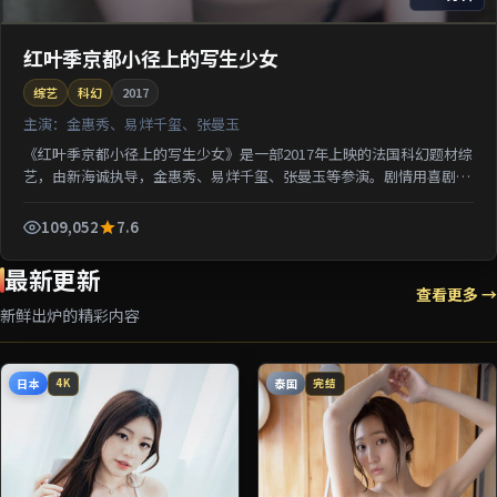
红叶季京都小径上的写生少女
综艺
科幻
2017
主演：
金惠秀、易烊千玺、张曼玉
《红叶季京都小径上的写生少女》是一部2017年上映的法国科幻题材综
艺，由新海诚执导，金惠秀、易烊千玺、张曼玉等参演。剧情用喜剧外
壳包裹关于阶层与选择的沉重命题；对白推进信息密集...
109,052
7.6
最新更新
查看更多 →
新鲜出炉的精彩内容
日本
泰国
4K
完结