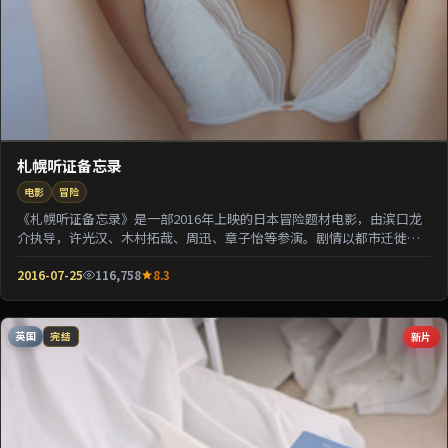
札幌听证备忘录
电影
冒险
《札幌听证备忘录》是一部2016年上映的日本冒险题材电影，由滨口龙
介执导，许光汉、木村拓哉、周迅、章子怡等参演。剧情以都市迁徙为
背景刻画人与人之...
2016-07-25
116,758
8.3
英国
新片
完结