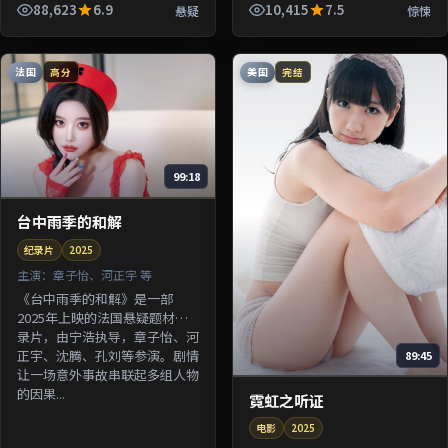
由杜琪峰执导，张译、许光汉、
88,623
6.9
10,415
7.5
悬疑
惊悚
梁朝伟等参演。剧情围绕一桩陈
年...
法国
美国
高分
完结
99:18
台中雨季的和解
纪录片
2025
主演：
章子怡、河正宇 等
《台中雨季的和解》是一部
2025年上映的法国悬疑题材纪
录片，由宁浩执导，章子怡、河
正宇、沈腾、孔刘等参演。剧情
89:45
让一场意外事故串联起多组人物
的因果...
霓虹之听证
电影
2025