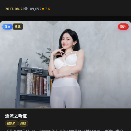
壳包裹关于阶层与...
2017-08-24
109,052
7.6
日本
新片
杜比
漂流之听证
纪录片
悬疑